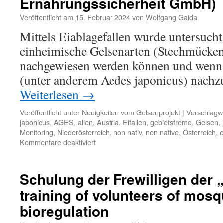
Ernährungssicherheit GmbH)
Veröffentlicht am
15. Februar 2024
von
Wolfgang Gaida
Mittels Eiablagefallen wurde untersucht,
einheimische Gelsenarten (Stechmückena
nachgewiesen werden können und wenn j
(unter anderem Aedes japonicus) nachz
Weiterlesen
→
Veröffentlicht unter
Neuigkeiten vom Gelsenprojekt
|
Verschlagwo
japonicus
,
AGES
,
alien
,
Austria
,
Eifallen
,
gebietsfremd
,
Gelsen
,
Monitoring
,
Niederösterreich
,
non nativ
,
non native
,
Österreich
,
o
für
Kommentare deaktiviert
Jahresbericht
zum
Monitoring
Schulung der Frewilligen der
gebietsfremder
training of volunteers of mosq
Gelsen
(Stechmücken)
bioregulation
aus
2024