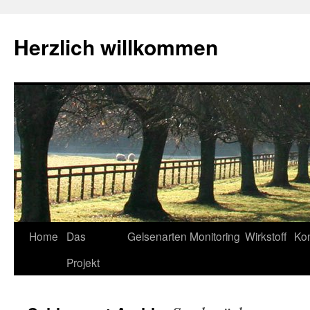
Zum
Inhalt
Herzlich willkommen
springen
Home
Das
Gelsenarten
Monitoring
Wirkstoff
Kon
Projekt