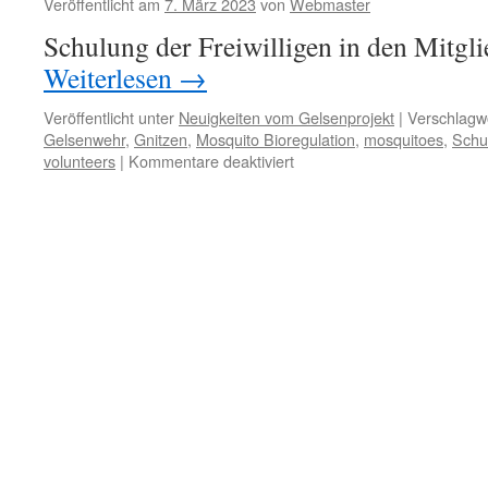
Veröffentlicht am
7. März 2023
von
Webmaster
der
Schulung der Freiwilligen in den Mitg
AGES
(Österreichische
Weiterlesen
→
Agentur
für
Veröffentlicht unter
Neuigkeiten vom Gelsenprojekt
|
Verschlagwo
Gesundheit
Gelsenwehr
,
Gnitzen
,
Mosquito Bioregulation
,
mosquitoes
,
Schu
und
für
volunteers
|
Kommentare deaktiviert
Ernährungssicherheit
Schulung
GmbH)
der
Frewilligen
der
„Gelsenwehr“
–
training
of
volunteers
of
mosquito
bioregulation