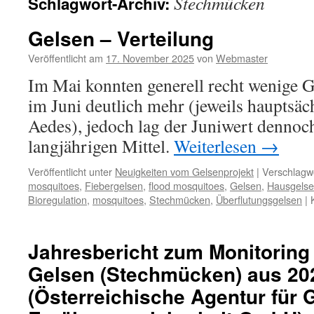
Stechmücken
Schlagwort-Archiv:
Gelsen – Verteilung
Veröffentlicht am
17. November 2025
von
Webmaster
Im Mai konnten generell recht wenige G
im Juni deutlich mehr (jeweils hauptsäc
Aedes), jedoch lag der Juniwert dennoc
langjährigen Mittel.
Weiterlesen
→
Veröffentlicht unter
Neuigkeiten vom Gelsenprojekt
|
Verschlagwo
mosquitoes
,
Fiebergelsen
,
flood mosquitoes
,
Gelsen
,
Hausgels
Bioregulation
,
mosquitoes
,
Stechmücken
,
Überflutungsgelsen
|
Jahresbericht zum Monitoring
Gelsen (Stechmücken) aus 20
(Österreichische Agentur für